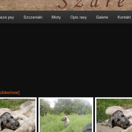
sze psy
Szczeniaki
Mioty
Opis rasy
Galerie
Kontakt
slideshow]