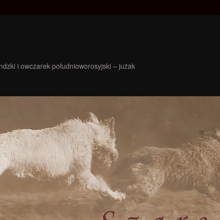
ndzki i owczarek południoworosyjski – jużak