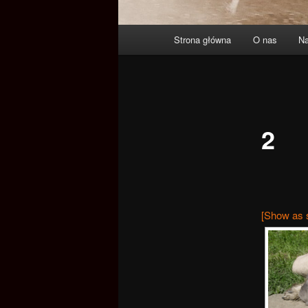
Główne
Strona główna
O nas
Na
Przeskocz
menu
do
tekstu
2
[Show as 