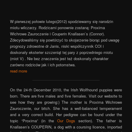
W pierwszej połowie lutego(2012) spodziewamy się narodzin
miotu wilczarzy. Rodzicami ponownie zostaną: Proxima
Wichrowe Zauroczenie i Couperin Knallasen`s (Connor).
Zdecydowaliśmy się powtórzyć to skojarzenie biorąc pod uwagę
prognozy zdrowotne dr Janis, niski współczynnik COI i
doskonały eksterier szczeniąt tej pary z poprzedniego miotu
(miot V) . Nie bez znaczenia jest też doskonały charakter
zarówno rodziców jak i ich potomstwa.
read more
On the 24-th December 2010, the Irish Wolfhound puppies were
born. There are five males and five females. Visit our website to
see how they are growing:) The mother is Proxima Wichrowe
Zauroczenie, our bitch. She has a well-balanced temperament
and a very correct build. Her pedigree can be found under the
topic “Proxima” (in the
Our Dogs
section). The father is
Knallasen’s COUPERIN, a dog with a coursing licence, imported