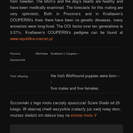
from Sweden. The bitch’s and the dog’s hearts are healthy and
have been medically examined. The forecasts for this mating are
very optimistic. Both in Proxima’s and in Knallasen’s
COUPERIN’s lines there have been no genetic diseases, many
ancestors were long-lived. The COI factor over ten generations is
3.57%. Knallasen’s COUPERIN’s pedigree can be found at
www.republika-marzen.pl
Proxima Wichrowe
Knallasen`s Couperin –
Zauroczenie
the Irish Wolfhound puppies were born –
Their offspring
:
five males and five females.
Szczeniaki z tego miotu zaczęły opuszczać Szare Stado od 25
lutego. W obecnej chwili wszystkie znalazły już swój nowy dom,
możesz śledzić ich dalsze losy na
stronie miotu V