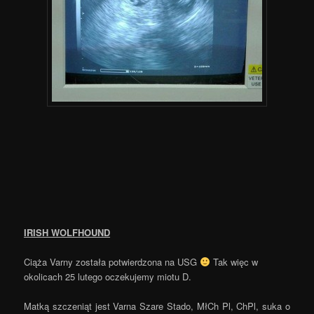
IRISH WOLFHOUND
Ciąża Varny została potwierdzona na USG
Tak więc w
okolicach 25 lutego oczekujemy miotu D.
Matką szczeniąt jest Varna Szare Stado, MłCh Pl, ChPl, suka o