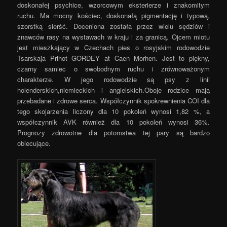
doskonałej psychice, wzorcowym eksterierze i znakomitym
ruchu. Ma mocny kościec, doskonałą pigmentację i typową,
szorstką sierść. Doceniona została przez wielu sędziów i
znawców rasy na wystawach w kraju i za granicą. Ojcem miotu
jest mieszkający w Czechach pies o rosyjskim rodowodzie
Tsarskaja Prihot GORDEY at Caen Morhen. Jest to piękny,
czarny samiec o swobodnym ruchu i zrównoważonym
charakterze. W jego rodowodzie są psy z linii
holenderskich,niemieckich i angielskich.Oboje rodzice mają
przebadane i zdrowe serca. Współczynnik spokrewnienia COI dla
tego skojarzenia liczony dla 10 pokoleń wynosi 1,82 %, a
współczynnik AVK również dla 10 pokoleń wynosi 36%.
Prognozy zdrowotne dla potomstwa tej pary są bardzo
obiecujące.