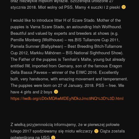
oraz niezwykle męskim wyrazie. Szczenięta urodzone 27
stycznia 2018. Miot wolny od PSS. Mamy 4 suczki i 2 pieski
I would like to introduce litter H of Szare Stado. Mother of the
puppies is Varna Szare Stado, an astounding Irish Wolfhound.
Beautiful and valued by experts and breeders at shows (e.g.
Pernille Monberg (Wolfhouse) – res.BIS Tullamore Cup 2011,
Pamela Sumner (Ballyphean) – Best Breeding Bitch-Tullamore
Cup 2012, Markku Mähönen – BIS-National Sighthound Show).
The Father of the puppies is Temhair’s Malte, young but already
entitled IW, imported from Gemany, son of the famous Eragon
Della Bassa Pavese – winner of the EIWC 2016. Excellently
built, very handsome, with emazing movement and temperament.
The puppies were born on 27 of January, 2018
. PSS – free. We
have 4 girls and 2 boys
https://iwdb.org/
cD0xMDAwMDEyNDkzJmc9NQ%3D%3
D.html
Z wielką przyjemnością informujemy, że w pierwszej połowie
lutego 2017 spodziewamy się miotu wilczarzy
Ciąża została
potwierdzona na USG