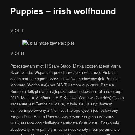
content
Puppies – irish wolfhound
MIOT T
MIOT H
Przedstawiam miot H Szare Stado. Matką szczeniąt jest Varna
Szare Stado. Wspaniała przedstawicielka wilczarzy. Piekna i
doceniana na ringach
przez znawców i hodowców (jak Pernille
Monberg (Wolfhouse)- res.BIS Tullamore cup 2011, Pamela
Sumner (Ballyphelan) -najlepsza suka hodowlana-Tullamore cup
2012, Markku Mähönen – BIS-Krajowa Wystawa Chartów).Ojcem
szczeniat jest Temhair`s Malte, młody ale juz utytułowany
samiec importowany z Niemiec, którego ojcem jest osławiony
Eragon Della Bassa Pavese, zwycięzca Kongresu wilczarza
2016, reserve dog challenge certificate Cruft 2018 . Doskonale
zbudowany, o wspaniałym ruchu i doskonałym temperamencie