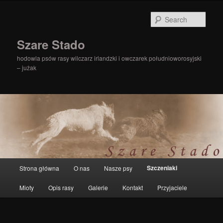
Sear
Szare Stado
hodowla psów rasy wilczarz irlandzki i owczarek południoworosyjski
– jużak
Main
Szczeniaki
Strona główna
O nas
Nasze psy
Skip
menu
Mioty
Opis rasy
Galerie
Kontakt
Przyjaciele
to
primary