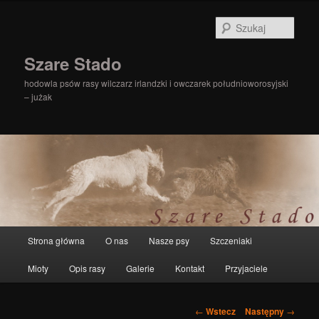
Szuka
Szare Stado
hodowla psów rasy wilczarz irlandzki i owczarek południoworosyjski
– jużak
Główne
Strona główna
O nas
Nasze psy
Szczeniaki
Przeskocz
menu
Mioty
Opis rasy
Galerie
Kontakt
Przyjaciele
do
tekstu
Zobacz
←
Wstecz
Następny
→