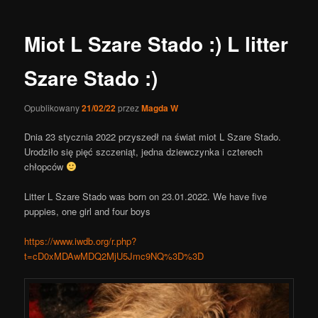
wpisy
Miot L Szare Stado :) L litter
Szare Stado :)
Opublikowany
21/02/22
przez
Magda W
Dnia 23 stycznia 2022 przyszedł na świat miot L Szare Stado.
Urodziło się pięć szczeniąt, jedna dziewczynka i czterech
chłopców
Litter L Szare Stado was born on 23.01.2022. We have five
puppies, one girl and four boys
https://www.iwdb.org/r.php?
t=cD0xMDAwMDQ2MjU5Jmc9NQ%3D%3D