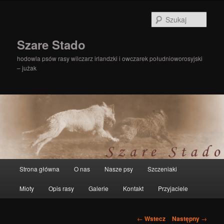
Szuka
Szare Stado
hodowla psów rasy wilczarz irlandzki i owczarek południoworosyjski
– jużak
Główne
Strona główna
O nas
Nasze psy
Szczeniaki
Przeskocz
menu
Mioty
Opis rasy
Galerie
Kontakt
Przyjaciele
do
tekstu
Zobacz
←
Wstecz
Następny
→