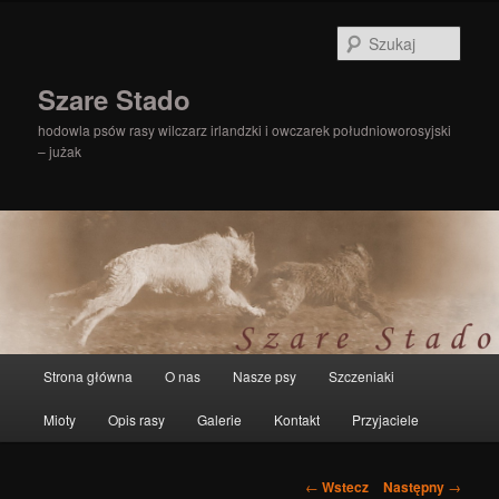
Szuka
Szare Stado
hodowla psów rasy wilczarz irlandzki i owczarek południoworosyjski
– jużak
Główne
Strona główna
O nas
Nasze psy
Szczeniaki
Przeskocz
menu
Mioty
Opis rasy
Galerie
Kontakt
Przyjaciele
do
tekstu
Zobacz
←
Wstecz
Następny
→