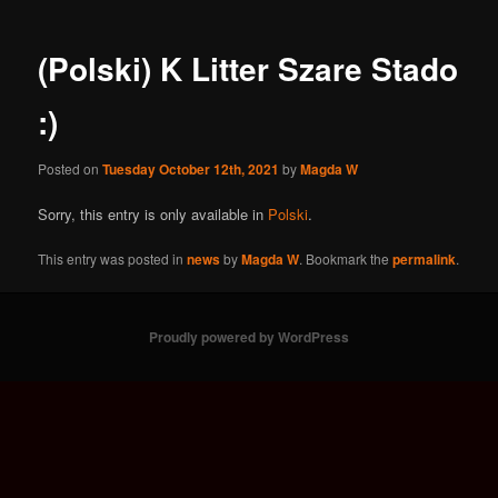
navigation
content
(Polski) K Litter Szare Stado
:)
Posted on
Tuesday October 12th, 2021
by
Magda W
Sorry, this entry is only available in
Polski
.
This entry was posted in
news
by
Magda W
. Bookmark the
permalink
.
Proudly powered by WordPress