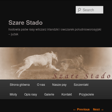
Sear
Szare Stado
hodowla psów rasy wilczarz irlandzki i owczarek południoworosyjski
– jużak
Main
Strona główna
O nas
Nasze psy
Szczeniaki
Skip
menu
Mioty
Opis rasy
Galerie
Kontakt
Przyjaciele
to
primary
Post
←
Previous
Next
→