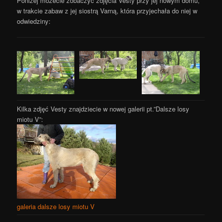
Poniżej możecie zobaczyć zdjęcia Vesty przy jej nowym domu,
w trakcie zabaw z jej siostrą Varną, która przyjechała do niej w
odwiedziny:
Kilka zdjęć Vesty znajdziecie w nowej galerii pt.”Dalsze losy
miotu V”:
galeria dalsze losy miotu V