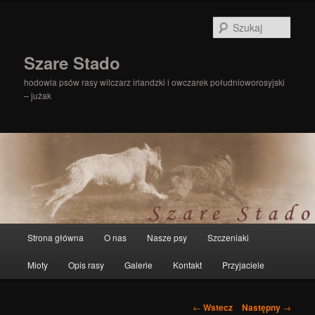
Szuka
Szare Stado
hodowla psów rasy wilczarz irlandzki i owczarek południoworosyjski
– jużak
Główne
Strona główna
O nas
Nasze psy
Szczeniaki
Przeskocz
menu
Mioty
Opis rasy
Galerie
Kontakt
Przyjaciele
do
tekstu
Zobacz
←
Wstecz
Następny
→