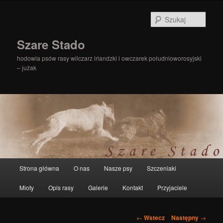
Szuka
Szare Stado
hodowla psów rasy wilczarz irlandzki i owczarek południoworosyjski
– jużak
Główne
Strona główna
O nas
Nasze psy
Szczeniaki
Przeskocz
menu
Mioty
Opis rasy
Galerie
Kontakt
Przyjaciele
do
tekstu
Zobacz
←
Wstecz
Następny
→