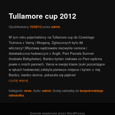
wpisy
Tullamore cup 2012
Opublikowany
16/09/12
przez
admin
W tym roku pojechaliśmy na Tullamore cup do Czeskiego
Trutnova z Varną i Morganą. Zgłoszonych było 88
wilczarzy!:)Wystawę sędziowała niezwykle ceniona i
doświadczona hodowczyni z Anglii, Pani Pamela Sumner
(hodowla Ballyphelan). Bardzo byłam ciekawa co Pani sędzina
powie o moich pannach. Varna w swojej klasie (suki pozostające
w rękach hodowców) zdobyła pierwsze miejsce i byłam z niej
Bardzo, bardzo dumna. pokazała się pięknie!
czytaj więcej
Kategorie:
news
. Autor:
admin
. Dodaj zakładkę do
bezpośredniego
odnośnika
.
Dumnie wspierane przez WordPressa