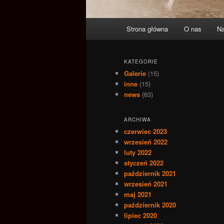
Główne
Strona główna
O nas
Na
Przeskocz
Przeskocz
menu
do
do
KATEGORIE
Galerie
(15)
tekstu
widgetów
inne
(15)
news
(63)
ARCHIWA
czerwiec 2023
wrzesień 2022
luty 2022
styczeń 2022
październik 2021
wrzesień 2021
maj 2021
październik 2020
lipiec 2020