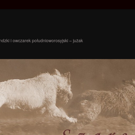
ndzki i owczarek południoworosyjski – jużak