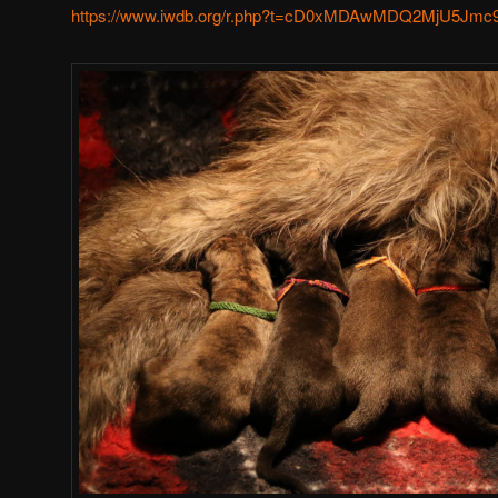
https://www.iwdb.org/r.php?t=cD0xMDAwMDQ2MjU5J