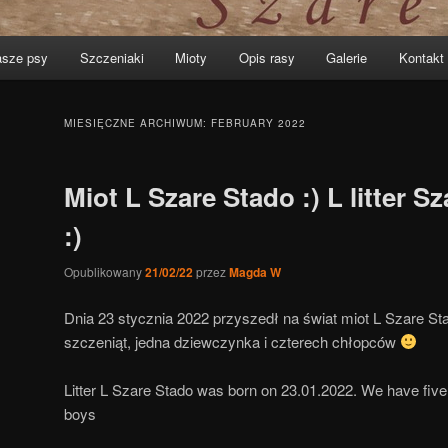
sze psy
Szczeniaki
Mioty
Opis rasy
Galerie
Kontakt
MIESIĘCZNE ARCHIWUM:
FEBRUARY 2022
Miot L Szare Stado :) L litter S
:)
Opublikowany
21/02/22
przez
Magda W
Dnia 23 stycznia 2022 przyszedł na świat miot L Szare Sta
szczeniąt, jedna dziewczynka i czterech chłopców
Litter L Szare Stado was born on 23.01.2022. We have five 
boys